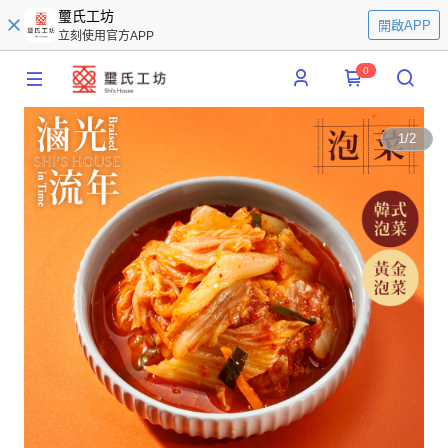
璽氏工坊
開啟APP
立刻使用官方APP
0
1
/
2