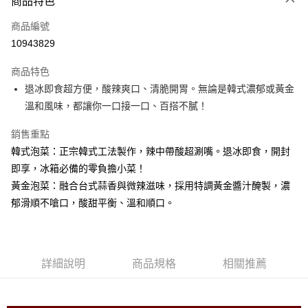
商品特色
信用卡一次付款
商品編號
LINE Pay
10943829
Apple Pay
商品特色
街口支付
退冰即食超方便，酸辣爽口、清脆開胃。無論是韓式濃郁或黃金
溫和風味，都讓你一口接一口、百搭不膩！
悠遊付
銷售重點
全盈+PAY
韓式泡菜：正宗韓式工法製作，辣中帶酸超涮嘴。退冰即食，開封
AFTEE先享後付
即享，冰箱必備的零負擔小菜！
相關說明
黃金泡菜：融合台式蒜香與微辣滋味，採用特調黃金醬汁醃製，濃
【關於「AFTEE先享後付」】
郁滑順不嗆口，酸甜平衡、溫和順口。
ATM付款
AFTEE先享後付是「在收到商品之後才付款」的支付方式。 讓您購物簡單
便利好安心！
１．簡單：不需註冊會員、不需綁卡、不需儲值。
運送方式
２．便利：只要手機號碼，簡訊認證，即可結帳。
３．安心：先確認商品／服務後，再付款。
冷凍7-11取貨(快速到店)
詳細說明
商品規格
相關推薦
每筆NT$200，滿NT$2,000(含以上)免運費
【「AFTEE先享後付」結帳流程】
１．於結帳方式選擇「AFTEE先享後付」後，將跳轉至「AFTEE先享後付」
冷凍宅配
結帳頁面，進行簡訊認證並確認金額後，即可完成結帳。