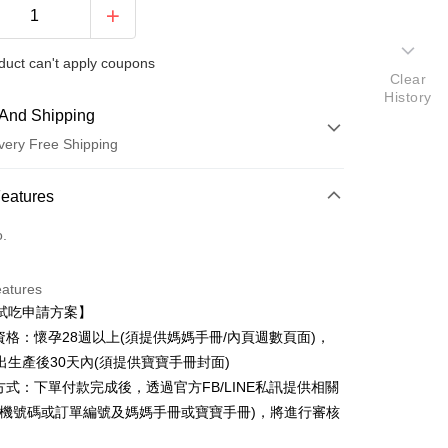
duct can't apply coupons
Clear
History
And Shipping
very Free Shipping
 Method
Features
d (Full Payment)
o.
eatures
試吃申請方案】
請資格：懷孕28週以上(須提供媽媽手冊/內頁週數頁面)，
出生產後30天內(須提供寶寶手冊封面)
t
請方式：下單付款完成後，透過官方FB/LINE私訊提供相關
手機號碼或訂單編號及媽媽手冊或寶寶手冊)，將進行審核