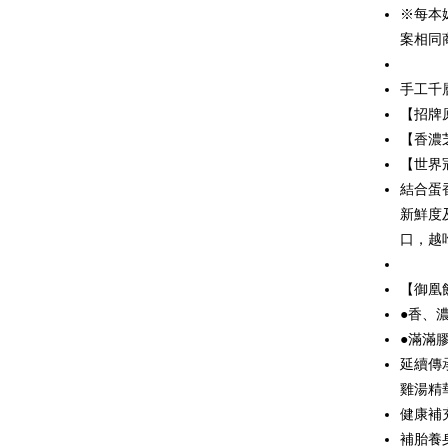
ATM Trans
※每本
案相同
Shipping
手工千
宅配
【招牌
NT$120/ord
【香濃
宅配-免運
【世界
結合蛋
Free shipp
新鮮度
口，越
【御凰
●香、
●滿滿
延續傳
雞湯精
健康補
補胎養