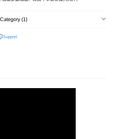
Category (1)
方案
千層手工蛋捲/御凰飲煉雞精
Support