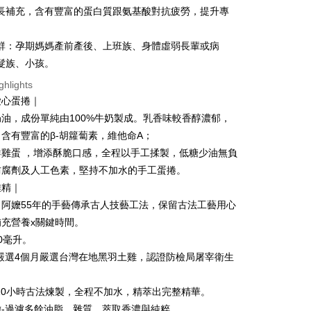
長補充，含有豐富的蛋白質跟氨基酸對抗疲勞，提升專
群：孕期媽媽產前產後、上班族、身體虛弱長輩或病
髮族、小孩。
ghlights
愛心蛋捲｜
油，成份單純由100%牛奶製成。乳香味較香醇濃郁，
含有豐富的β-胡籮蔔素，維他命A；
鮮雞蛋 ，增添酥脆口感，全程以手工揉製，低糖少油無負
防腐劑及人工色素，堅持不加水的手工蛋捲。
雞精｜
】阿嬤55年的手藝傳承古人技藝工法，保留古法工藝用心
充營養x關鍵時間。
0毫升。
嚴選4個月嚴選台灣在地黑羽土雞，認證防檢局屠宰衛生
。
10小時古法煉製，全程不加水，精萃出完整精華。
擔-過濾多餘油脂、雜質，萃取香濃與純粹。