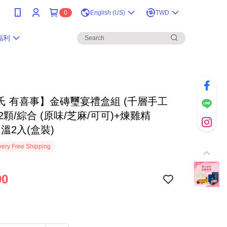
0
English (US)
TWD
福利
氏 有喜事】金磚璽宴禮盒組 (千層手工
12顆/綜合 (原味/芝麻/可可)+煉雞精
常溫2入(盒裝)
ery Free Shipping
90