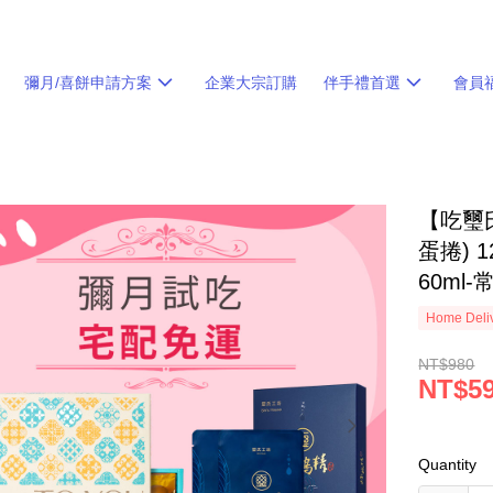
彌月/喜餅申請方案
企業大宗訂購
伴手禮首選
會員
【吃璽
蛋捲) 
60ml-
Home Deliv
NT$980
NT$5
Quantity