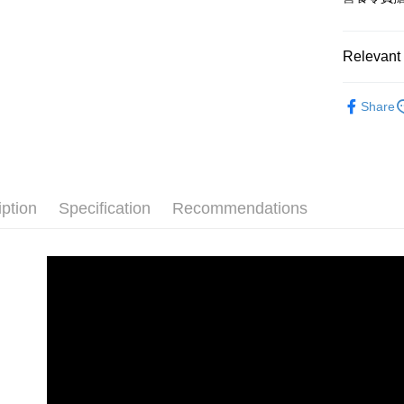
Relevant 
彌月申請
Share
iption
Specification
Recommendations