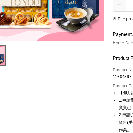
※ The pro
Payment 
Home Deli
Payment
Product 
Credit Car
Product N
11664597
LINE Pay
Product F
Apple Pay
【彌月
1.申
JKOPAY
寶寶已
Easy Walle
2.申
資料(
Plus Pay
作業。