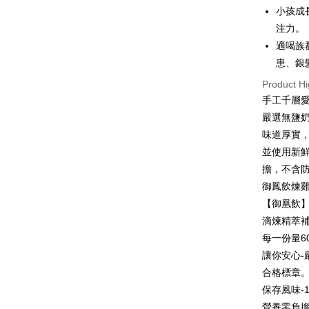
小孩成
注力。
適喝族
患、銀
Product Hi
手工千層
嚴選無鹽奶
味道厚實，
並使用新
擔，不含
御鳳飲煉
【御凰飲
滴煉精萃補
每一份量6
讓你安心-
合格標章
保存風味-
營養零負