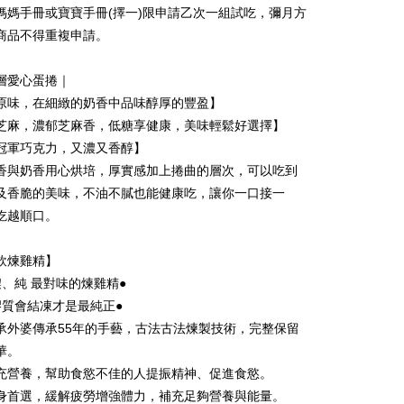
fer
媽媽手冊或寶寶手冊(擇一)限申請乙次一組試吃，彌月方
商品不得重複申請。
 Method
層愛心蛋捲｜
原味，在細緻的奶香中品味醇厚的豐盈】
er | Free shipping on orders of NT$2,000 or more
芝麻，濃郁芝麻香，低糖享健康，美味輕鬆好選擇】
冠軍巧克力，又濃又香醇】
香與奶香用心烘培，厚實感加上捲曲的層次，可以吃到
ing
及香脆的美味，不油不膩也能健康吃，讓你一口接一
吃越順口。
飲煉雞精】
濃、純 最對味的煉雞精●
膠質會結凍才是最純正●
承外婆傳承55年的手藝，古法古法煉製技術，完整保留
華。
充營養，幫助食慾不佳的人提振精神、促進食慾。
身首選，緩解疲勞增強體力，補充足夠營養與能量。