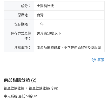
成分：
土雞純汁液
原產地：
台灣
保存期限：
一年
保存方式及條
需冷凍18度以下
件：
注意事項：
本產品屬純雞液，不含任何添加物及防腐劑
客服
商品相關分類 (2)
御凰飲煉雞精
御凰飲煉雞精(冷凍)
中元補給 最低74折UP