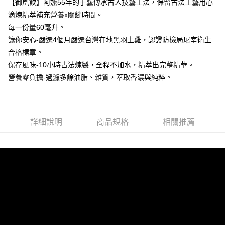
【御凰飲】阿嬤55年的手藝傳承古人技藝工法，保留古法工藝用心
後付繳納相關費用。
滴煉精萃補充營養x關鍵時間。
※ 交易是否成功請以「AFTEE先享後付 」之結帳頁面顯示為準，若有關於
是否繳費成功／繳費後需取消欲退款等相關疑問，請聯繫「AFTEE先享後付
每一份量60毫升。
客戶支援中心」
https://netprotections.freshdesk.com/support/home
讓你安心-嚴選4個月嚴選台灣在地黑羽土雞，認證防檢局屠宰衛生
【注意事項】
合格標章。
１．透過由恩沛科技股份有限公司提供之「AFTEE先享後付」服務完成之交
保存風味-10小時古法煉製，全程不加水，精萃出完整精華。
易，需依本服務之必要範圍內提供個人資料，並將交易相關給付款項請求債
營養零負擔-過濾多餘油脂、雜質，萃取香濃與純粹。
權轉讓予恩沛科技股份有限公司。
２．關於個人資料處理事宜，請瀏覽以下網址：
https://aftee.tw/terms/#terms3
３．未成年的使用者請事先徵得法定代理人或監護人之同意方可使用
「AFTEE先享後付」，若未經同意申辦者引起之損失，本公司不負相關責
詳細說明
商品規格
相關推薦
任。
４．使用「AFTEE先享後付」時，將依據個別帳號之用戶狀況，依本公司即
時審查核予不同之上限額度；若仍有額度不足之情形，本公司將視審查結果
請求用戶進行身份認證。
５．嚴禁一人註冊多個帳號或使用他人資訊註冊。若發現惡意使用之情形，
恩沛科技股份有限公司將有權停止該用戶之使用額度並採取法律行動。