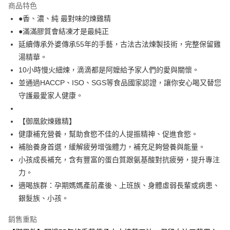
商品特色
街口支付
●香、濃、純 最對味的煉雞精
●滿滿膠質會結凍才是最純正
悠遊付
延續傳承外婆傳承55年的手藝，古法古法煉製技術，完整保留雞
全盈+PAY
湯精華。
10小時慢火細煉，滴滴都是阿嬤給予家人們的愛與關懷。
AFTEE先享後付
並通過HACCP、ISO、SGS等食品國家認證，讓你安心喝又替您
相關說明
守護最愛家人健康。
【關於「AFTEE先享後付」】
ATM付款
AFTEE先享後付是「在收到商品之後才付款」的支付方式。 讓您購物簡單
便利好安心！
【御凰飲煉雞精】
１．簡單：不需註冊會員、不需綁卡、不需儲值。
運送方式
健康補充營養，幫助食慾不佳的人提振精神、促進食慾。
２．便利：只要手機號碼，簡訊認證，即可結帳。
３．安心：先確認商品／服務後，再付款。
冷凍7-11取貨(快速到店)
補胎養身首選，緩解疲勞增強體力，補充足夠營養與能量。
小孩成長補充，含有豐富的蛋白質跟氨基酸對抗疲勞，提升專注
每筆NT$200，滿NT$2,000(含以上)免運費
【「AFTEE先享後付」結帳流程】
１．於結帳方式選擇「AFTEE先享後付」後，將跳轉至「AFTEE先享後付」
力。
冷凍宅配
結帳頁面，進行簡訊認證並確認金額後，即可完成結帳。
適喝族群：孕期媽媽產前產後、上班族、身體虛弱長輩或病患、
２．訂單成立數日內，您將收到繳費通知簡訊。
每筆NT$200，滿NT$2,000(含以上)免運費
銀髮族、小孩。
３．收到繳費通知簡訊後14天內，點擊此簡訊中的連結，可透過四大超商／
ATM／網路銀行／等多元方式進行付款，方視為交易完成。
※ 請注意：結帳手續完成當下不需立刻繳費，但若您需要取消訂單，請聯絡
銷售重點
購買商品的店家。未經商家同意取消之訂單仍視為有效，需透過AFTEE先享