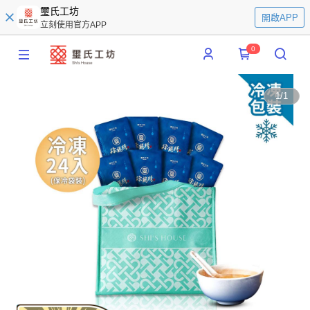
璽氏工坊
開啟APP
立刻使用官方APP
0
1
/
1