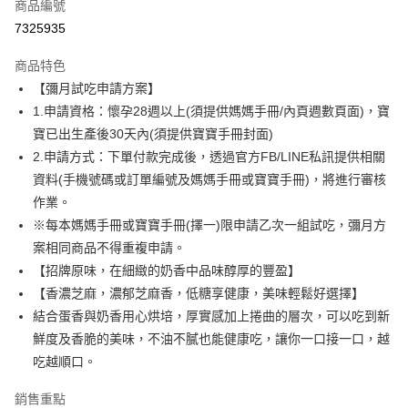
商品編號
LINE Pay
7325935
Apple Pay
商品特色
街口支付
【彌月試吃申請方案】
1.申請資格：懷孕28週以上(須提供媽媽手冊/內頁週數頁面)，寶
悠遊付
寶已出生產後30天內(須提供寶寶手冊封面)
全盈+PAY
2.申請方式：下單付款完成後，透過官方FB/LINE私訊提供相關
資料(手機號碼或訂單編號及媽媽手冊或寶寶手冊)，將進行審核
ATM付款
作業。
※每本媽媽手冊或寶寶手冊(擇一)限申請乙次一組試吃，彌月方
運送方式
案相同商品不得重複申請。
宅配
【招牌原味，在細緻的奶香中品味醇厚的豐盈】
每筆NT$120，滿NT$2,000(含以上)免運費
【香濃芝麻，濃郁芝麻香，低糖享健康，美味輕鬆好選擇】
結合蛋香與奶香用心烘培，厚實感加上捲曲的層次，可以吃到新
宅配-免運
鮮度及香脆的美味，不油不膩也能健康吃，讓你一口接一口，越
免運費
吃越順口。
銷售重點