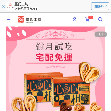
璽氏工坊
開啟APP
立刻使用官方APP
0
1
/
1