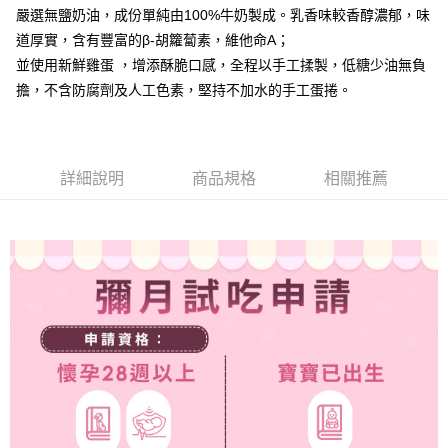
嚴選無鹽奶油，成份單純由100%牛奶製成。乳香味較香醇濃郁，味
道厚實，含有豐富的β-胡籮蔔素，維他命A；
並使用新鮮雞蛋 ，增添酥脆口感，全程以手工揉製，低糖少油無負
擔，不含防腐劑及人工色素，堅持不加水的手工蛋捲。
詳細說明
商品規格
相關推薦