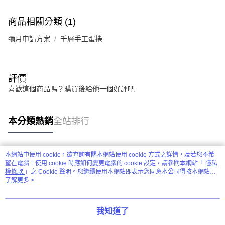
商品相關分類 (1)
彌月申請方案
千層手工蛋捲
評價
喜歡這個商品嗎？購買後給他一個好評吧
本分類熱銷
全站排行
本網站中使用 cookie，欲查詢有關本網站使用 cookie 方式之詳情，及若您不希
熱門標籤
望在電腦上使用 cookie 時應如何變更電腦的 cookie 設定，請參閱本網站「
隱私
權條款
」之 Cookie 聲明。您繼續使用本網站即表示您同意本公司得按本網站使
用條款之 Cookie 聲明使用 cookie。
了解更多 >
我知道了