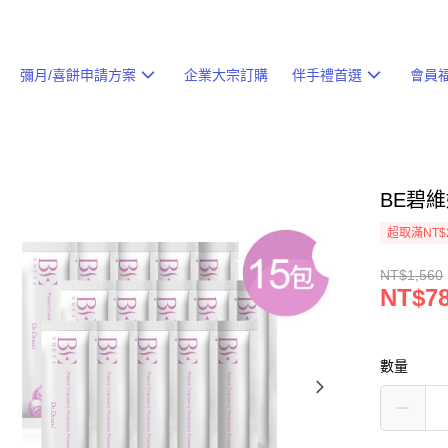
彌月/喜餅申請方案
企業大宗訂購
伴手禮首選
會員
BE碧維
超取滿NT$
NT$1,560
NT$7
數量