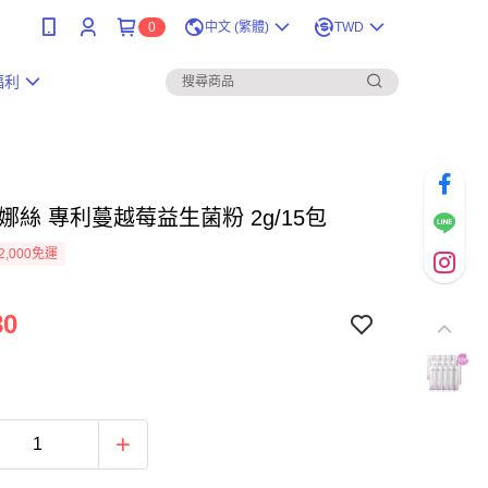
0
中文 (繁體)
TWD
福利
娜絲 專利蔓越莓益生菌粉 2g/15包
2,000免運
80