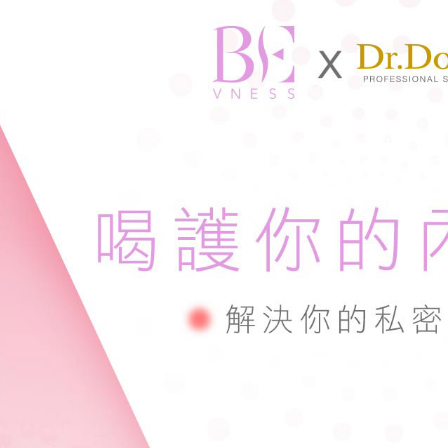
https://aft
３．未成
付款後7-1
「AFTE
每筆NT$1
任。
４．使用「
宅配
即時審查
結果請求
每筆NT$1
５．嚴禁
形，恩沛
郵局-離島
動。
每筆NT$1
新竹貨到
每筆NT$1