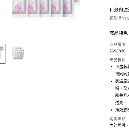
付款與運
超取滿NT$
付款方式
商品特色
信用卡一
商品編號
7698836
超商取貨
商品特色
LINE Pay
※盒裝
視同同
Apple Pay
高濃度濃
街口支付
粉，全
顏美容
悠遊付
透亮。
全盈+PAY
推薦族
AFTEE先
銷售重點
相關說明
內外照護，3