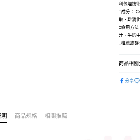
【關於「A
利包埋技
ATM付款
AFTEE
□成分： 
便利好安
貨到付款
１．簡單
取、難消
２．便利
□食用方法
３．安心
汁、牛奶
運送方式
【「AFT
□推薦族群
１．於結帳
全家取貨
付」結帳
每筆NT$1
２．訂單
商品相關分
３．收到繳
／ATM／
付款後全
※ 請注意
保健食品
每筆NT$1
絡購買商品
分享
先享後付
萊爾富取
※ 交易是
是否繳費成
每筆NT$1
付客戶支
付款後萊
【注意事
說明
商品規格
相關推薦
每筆NT$1
１．透過由
交易，需
7-11取貨
求債權轉
２．關於
每筆NT$1