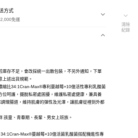
送方式
2,000免運
清除
紀錄
次付款
付款
若庫存不足，會改採統一出散包裝，不另外通知，下單
意上述出貨規範。
縮比34:1Cran-Max®專利蔓越莓+10億活性專利乳酸菌
方位呵護，擺脫私密處困擾，維護私密處健康，兼具養
X調理腸道，維持肌膚的彈性及光澤，讓肌膚從裡到外都
群:孩童、青春期、長輩、男女上班族。
享後付
4:1Cran-Max®蔓越莓×10億活菌乳酸菌搭配機能性專