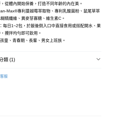
FTEE先享後付」】
術，從體內開始保養，打造不同年齡的內在美。
先享後付是「在收到商品之後才付款」的支付方式。 讓您購物簡單
Cran-Max®專利蔓越莓萃取物、專利乳酸菌粉、鼠尾草萃
心！
：不需註冊會員、不需綁卡、不需儲值。
化糊精纖維、異麥芽寡糖、維生素C。
：只要手機號碼，簡訊認證，即可結帳。
：每日1~2包，於飯後倒入口中直接食用或搭配開水、果
：先確認商品／服務後，再付款。
中，攪拌均勻即可飲用。
EE先享後付」結帳流程】
:孩童、青春期、長輩、男女上班族。
方式選擇「AFTEE先享後付」後，將跳轉至「AFTEE先享後
付款
頁面，進行簡訊認證並確認金額後，即可完成結帳。
00，滿NT$2,000(含以上)免運費
成立數日內，您將收到繳費通知簡訊。
類 (1)
費通知簡訊後14天內，點擊此簡訊中的連結，可透過四大超商
網路銀行／等多元方式進行付款，方視為交易完成。
家取貨
：結帳手續完成當下不需立刻繳費，但若您需要取消訂單，請聯
00，滿NT$2,000(含以上)免運費
的店家。未經商家同意取消之訂單仍視為有效，需透過AFTEE
客服
繳納相關費用。
貨付款
否成功請以「AFTEE先享後付 」之結帳頁面顯示為準，若有關於
功／繳費後需取消欲退款等相關疑問，請聯繫「AFTEE先享後
00，滿NT$2,000(含以上)免運費
援中心」
https://netprotections.freshdesk.com/support/home
爾富取貨
項】
00，滿NT$2,000(含以上)免運費
恩沛科技股份有限公司提供之「AFTEE先享後付」服務完成之
依本服務之必要範圍內提供個人資料，並將交易相關給付款項請
付款
讓予恩沛科技股份有限公司。
個人資料處理事宜，請瀏覽以下網址：
00，滿NT$2,000(含以上)免運費