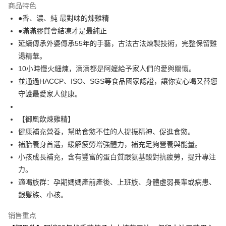
宅配
商品特色
每笔NT$120，满NT$2,000(含以上)免运费
●香、濃、純 最對味的煉雞精
●滿滿膠質會結凍才是最純正
國家/地區配送
查看运费
延續傳承外婆傳承55年的手藝，古法古法煉製技術，完整保留雞
湯精華。
10小時慢火細煉，滴滴都是阿嬤給予家人們的愛與關懷。
並通過HACCP、ISO、SGS等食品國家認證，讓你安心喝又替您
守護最愛家人健康。
【御凰飲煉雞精】
健康補充營養，幫助食慾不佳的人提振精神、促進食慾。
補胎養身首選，緩解疲勞增強體力，補充足夠營養與能量。
小孩成長補充，含有豐富的蛋白質跟氨基酸對抗疲勞，提升專注
力。
適喝族群：孕期媽媽產前產後、上班族、身體虛弱長輩或病患、
銀髮族、小孩。
销售重点