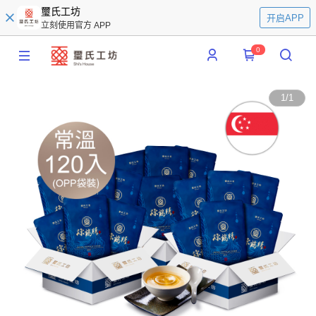
璽氏工坊
开启APP
立刻使用官方 APP
0
1
/
1