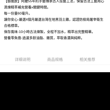
【御凰飲】阿嬤55年的手藝傳承古人技藝工法，保留古法工藝用心
滴煉精萃補充營養x關鍵時間。
每一份量60毫升。
讓你安心-嚴選4個月嚴選台灣在地黑羽土雞，認證防檢局屠宰衛生
合格標章。
保存風味-10小時古法煉製，全程不加水，精萃出完整精華。
營養零負擔-過濾多餘油脂、雜質，萃取香濃與純粹。
详细说明
商品规格
相关推荐