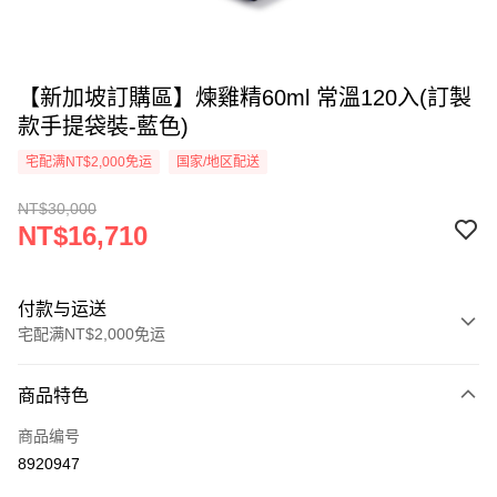
【新加坡訂購區】煉雞精60ml 常溫120入(訂製
款手提袋裝-藍色)
宅配满NT$2,000免运
国家/地区配送
NT$30,000
NT$16,710
付款与运送
宅配满NT$2,000免运
付款方式
商品特色
信用卡一次付款
商品编号
运送方式
8920947