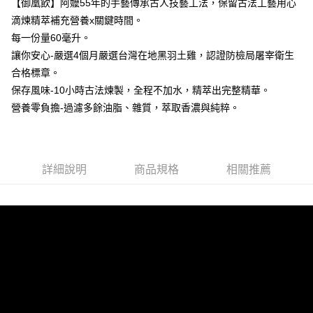
【御凰飲】阿嬤55年的手藝傳承古人技藝工法，保留古法工藝用心
滴煉精萃補充營養x關鍵時間。
每一份量60毫升。
讓你安心-嚴選4個月嚴選台灣在地黑羽土雞，認證防檢局屠宰衛生
合格標章。
保存風味-10小時古法煉製，全程不加水，精萃出完整精華。
營養零負擔-過濾多餘油脂、雜質，萃取香濃與純粹。
詳細說明
商品規格
相關推薦