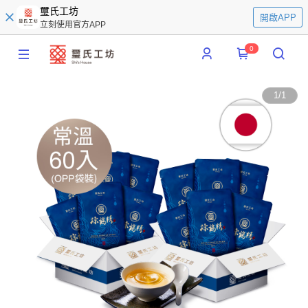
璽氏工坊
開啟APP
立刻使用官方APP
0
1
/
1