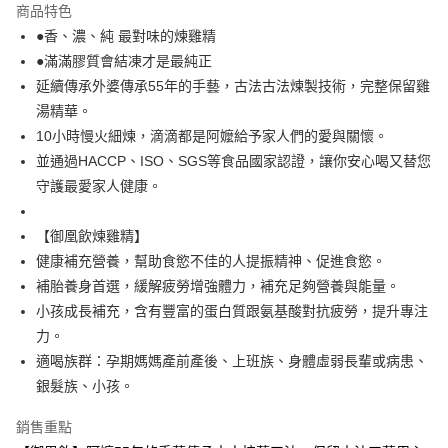
運送方式
商品特色
●香、濃、純 最對味的煉雞精
宅配
●滿滿膠質會結凍才是最純正
每筆NT$120，滿NT$2,000(含以上)免運費
延續傳承外婆傳承55年的手藝，古法古法煉製技術，完整保留雞
國家/地區配送
查看運費
湯精華。
10小時慢火細煉，滴滴都是阿嬤給予家人們的愛與關懷。
並通過HACCP、ISO、SGS等食品國家認證，讓你安心喝又替您
守護最愛家人健康。
【御凰飲煉雞精】
健康補充營養，幫助食慾不佳的人提振精神、促進食慾。
補胎養身首選，緩解疲勞增強體力，補充足夠營養與能量。
小孩成長補充，含有豐富的蛋白質跟氨基酸對抗疲勞，提升專注
力。
適喝族群：孕期媽媽產前產後、上班族、身體虛弱長輩或病患、
銀髮族、小孩。
銷售重點