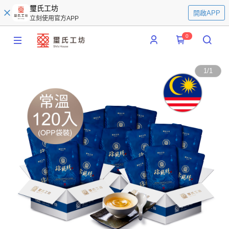
璽氏工坊
開啟APP
立刻使用官方APP
0
1
/
1