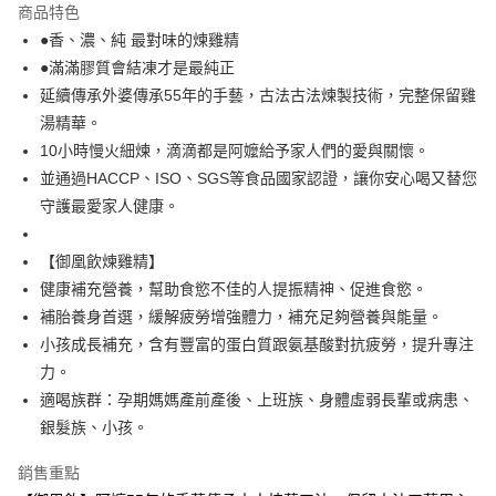
宅配
商品特色
每筆NT$120，滿NT$2,000(含以上)免運費
●香、濃、純 最對味的煉雞精
●滿滿膠質會結凍才是最純正
馬來西亞國家/地區配送
查看運費
延續傳承外婆傳承55年的手藝，古法古法煉製技術，完整保留雞
湯精華。
10小時慢火細煉，滴滴都是阿嬤給予家人們的愛與關懷。
並通過HACCP、ISO、SGS等食品國家認證，讓你安心喝又替您
守護最愛家人健康。
【御凰飲煉雞精】
健康補充營養，幫助食慾不佳的人提振精神、促進食慾。
補胎養身首選，緩解疲勞增強體力，補充足夠營養與能量。
小孩成長補充，含有豐富的蛋白質跟氨基酸對抗疲勞，提升專注
力。
適喝族群：孕期媽媽產前產後、上班族、身體虛弱長輩或病患、
銀髮族、小孩。
銷售重點