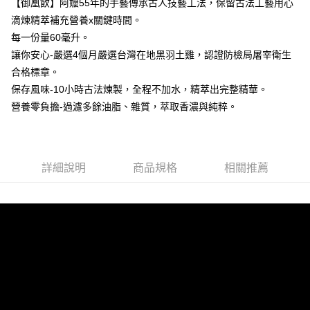
【御凰飲】阿嬤55年的手藝傳承古人技藝工法，保留古法工藝用心
滴煉精萃補充營養x關鍵時間。
每一份量60毫升。
讓你安心-嚴選4個月嚴選台灣在地黑羽土雞，認證防檢局屠宰衛生
合格標章。
保存風味-10小時古法煉製，全程不加水，精萃出完整精華。
營養零負擔-過濾多餘油脂、雜質，萃取香濃與純粹。
詳細說明
商品規格
相關推薦