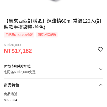
【馬來西亞訂購區】煉雞精60ml 常溫120入(訂
製款手提袋裝-藍色)
宅配滿NT$2,000免運
國家/地區配送
NT$30,000
NT$17,182
付款與運送方式
宅配滿NT$2,000免運
付款方式
商品特色
信用卡一次付款
商品編號
運送方式
8922254