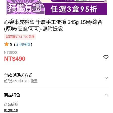
心饗事成禮盒 千層手工蛋捲 345g 15顆/綜合
(原味/芝麻/可可)-無附提袋
超取滿NT$1,700免運
5
(
2
則評價
)
NT$600
NT$490
付款與運送方式
超取滿NT$1,700免運
付款方式
商品特色
信用卡一次付款
商品編號
超商取貨付款
9128116