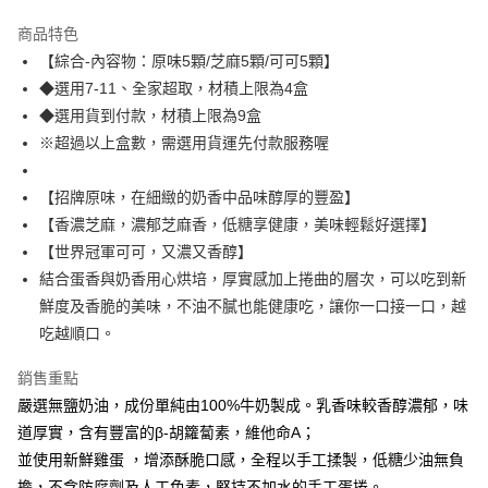
LINE Pay
商品特色
Apple Pay
【綜合-內容物：原味5顆/芝麻5顆/可可5顆】
◆選用7-11、全家超取，材積上限為4盒
街口支付
◆選用貨到付款，材積上限為9盒
悠遊付
※超過以上盒數，需選用貨運先付款服務喔
全盈+PAY
【招牌原味，在細緻的奶香中品味醇厚的豐盈】
AFTEE先享後付
【香濃芝麻，濃郁芝麻香，低糖享健康，美味輕鬆好選擇】
相關說明
【世界冠軍可可，又濃又香醇】
【關於「AFTEE先享後付」】
結合蛋香與奶香用心烘培，厚實感加上捲曲的層次，可以吃到新
ATM付款
AFTEE先享後付是「在收到商品之後才付款」的支付方式。 讓您購物簡單
鮮度及香脆的美味，不油不膩也能健康吃，讓你一口接一口，越
便利好安心！
貨到付款
１．簡單：不需註冊會員、不需綁卡、不需儲值。
吃越順口。
２．便利：只要手機號碼，簡訊認證，即可結帳。
３．安心：先確認商品／服務後，再付款。
銷售重點
運送方式
嚴選無鹽奶油，成份單純由100%牛奶製成。乳香味較香醇濃郁，味
【「AFTEE先享後付」結帳流程】
全家取貨付款
１．於結帳方式選擇「AFTEE先享後付」後，將跳轉至「AFTEE先享後付」
道厚實，含有豐富的β-胡籮蔔素，維他命A；
每筆NT$100，滿NT$1,700(含以上)免運費
結帳頁面，進行簡訊認證並確認金額後，即可完成結帳。
並使用新鮮雞蛋 ，增添酥脆口感，全程以手工揉製，低糖少油無負
２．訂單成立數日內，您將收到繳費通知簡訊。
付款後全家取貨
３．收到繳費通知簡訊後14天內，點擊此簡訊中的連結，可透過四大超商／
擔，不含防腐劑及人工色素，堅持不加水的手工蛋捲。