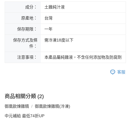
成分：
土雞純汁液
原產地：
台灣
保存期限：
一年
保存方式及條
需冷凍18度以下
件：
注意事項：
本產品屬純雞液，不含任何添加物及防腐劑
客服
商品相關分類 (2)
御凰飲煉雞精
御凰飲煉雞精(冷凍)
中元補給 最低74折UP