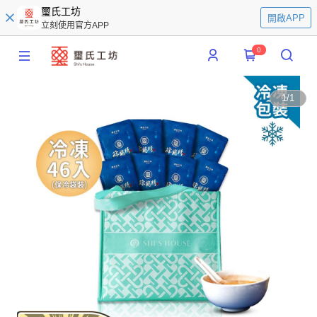
璽氏工坊
開啟APP
立刻使用官方APP
0
1
/
1