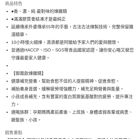
商品特色
街口支付
●香、濃、純 最對味的煉雞精
●滿滿膠質會結凍才是最純正
悠遊付
延續傳承外婆傳承55年的手藝，古法古法煉製技術，完整保留雞
全盈+PAY
湯精華。
10小時慢火細煉，滴滴都是阿嬤給予家人們的愛與關懷。
AFTEE先享後付
並通過HACCP、ISO、SGS等食品國家認證，讓你安心喝又替您
相關說明
守護最愛家人健康。
【關於「AFTEE先享後付」】
ATM付款
AFTEE先享後付是「在收到商品之後才付款」的支付方式。 讓您購物簡單
便利好安心！
【御凰飲煉雞精】
１．簡單：不需註冊會員、不需綁卡、不需儲值。
運送方式
健康補充營養，幫助食慾不佳的人提振精神、促進食慾。
２．便利：只要手機號碼，簡訊認證，即可結帳。
３．安心：先確認商品／服務後，再付款。
冷凍7-11取貨(快速到店)
補胎養身首選，緩解疲勞增強體力，補充足夠營養與能量。
小孩成長補充，含有豐富的蛋白質跟氨基酸對抗疲勞，提升專注
每筆NT$200，滿NT$2,000(含以上)免運費
【「AFTEE先享後付」結帳流程】
１．於結帳方式選擇「AFTEE先享後付」後，將跳轉至「AFTEE先享後付」
力。
冷凍宅配
結帳頁面，進行簡訊認證並確認金額後，即可完成結帳。
適喝族群：孕期媽媽產前產後、上班族、身體虛弱長輩或病患、
２．訂單成立數日內，您將收到繳費通知簡訊。
每筆NT$200，滿NT$2,000(含以上)免運費
銀髮族、小孩。
３．收到繳費通知簡訊後14天內，點擊此簡訊中的連結，可透過四大超商／
ATM／網路銀行／等多元方式進行付款，方視為交易完成。
※ 請注意：結帳手續完成當下不需立刻繳費，但若您需要取消訂單，請聯絡
銷售重點
購買商品的店家。未經商家同意取消之訂單仍視為有效，需透過AFTEE先享