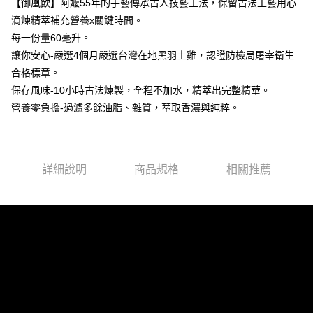
【御凰飲】阿嬤55年的手藝傳承古人技藝工法，保留古法工藝用心
後付繳納相關費用。
滴煉精萃補充營養x關鍵時間。
※ 交易是否成功請以「AFTEE先享後付 」之結帳頁面顯示為準，若有關於
是否繳費成功／繳費後需取消欲退款等相關疑問，請聯繫「AFTEE先享後付
每一份量60毫升。
客戶支援中心」
https://netprotections.freshdesk.com/support/home
讓你安心-嚴選4個月嚴選台灣在地黑羽土雞，認證防檢局屠宰衛生
【注意事項】
合格標章。
１．透過由恩沛科技股份有限公司提供之「AFTEE先享後付」服務完成之交
保存風味-10小時古法煉製，全程不加水，精萃出完整精華。
易，需依本服務之必要範圍內提供個人資料，並將交易相關給付款項請求債
營養零負擔-過濾多餘油脂、雜質，萃取香濃與純粹。
權轉讓予恩沛科技股份有限公司。
２．關於個人資料處理事宜，請瀏覽以下網址：
https://aftee.tw/terms/#terms3
３．未成年的使用者請事先徵得法定代理人或監護人之同意方可使用
「AFTEE先享後付」，若未經同意申辦者引起之損失，本公司不負相關責
詳細說明
商品規格
相關推薦
任。
４．使用「AFTEE先享後付」時，將依據個別帳號之用戶狀況，依本公司即
時審查核予不同之上限額度；若仍有額度不足之情形，本公司將視審查結果
請求用戶進行身份認證。
５．嚴禁一人註冊多個帳號或使用他人資訊註冊。若發現惡意使用之情形，
恩沛科技股份有限公司將有權停止該用戶之使用額度並採取法律行動。