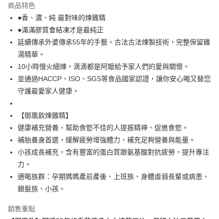
商品特色
Apple Pay
●香、濃、純 最對味的煉雞精
●滿滿膠質會結凍才是最純正
街口支付
延續傳承外婆傳承55年的手藝，古法古法煉製技術，完整保留雞
悠遊付
湯精華。
10小時慢火細煉，滴滴都是阿嬤給予家人們的愛與關懷。
全盈+PAY
並通過HACCP、ISO、SGS等食品國家認證，讓你安心喝又替您
AFTEE先享後付
守護最愛家人健康。
相關說明
【關於「AFTEE先享後付」】
【御凰飲煉雞精】
ATM付款
AFTEE先享後付是「在收到商品之後才付款」的支付方式。 讓您購物簡單
健康補充營養，幫助食慾不佳的人提振精神、促進食慾。
便利好安心！
貨到付款
１．簡單：不需註冊會員、不需綁卡、不需儲值。
補胎養身首選，緩解疲勞增強體力，補充足夠營養與能量。
２．便利：只要手機號碼，簡訊認證，即可結帳。
小孩成長補充，含有豐富的蛋白質跟氨基酸對抗疲勞，提升專注
３．安心：先確認商品／服務後，再付款。
運送方式
力。
【「AFTEE先享後付」結帳流程】
全家取貨付款
適喝族群：孕期媽媽產前產後、上班族、身體虛弱長輩或病患、
１．於結帳方式選擇「AFTEE先享後付」後，將跳轉至「AFTEE先享後付」
銀髮族、小孩。
每筆NT$100，滿NT$1,700(含以上)免運費
結帳頁面，進行簡訊認證並確認金額後，即可完成結帳。
２．訂單成立數日內，您將收到繳費通知簡訊。
全家取貨付款-免運
３．收到繳費通知簡訊後14天內，點擊此簡訊中的連結，可透過四大超商／
銷售重點
ATM／網路銀行／等多元方式進行付款，方視為交易完成。