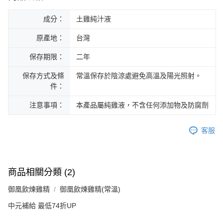
成分：
土雞純汁液
原產地：
台灣
保存期限：
二年
保存方式及條
常溫保存於陰涼處避免高溫及陽光照射。
件：
注意事項：
本產品屬純雞液，不含任何添加物及防腐劑
客服
商品相關分類 (2)
御凰飲煉雞精
御凰飲煉雞精(常溫)
中元補給 最低74折UP