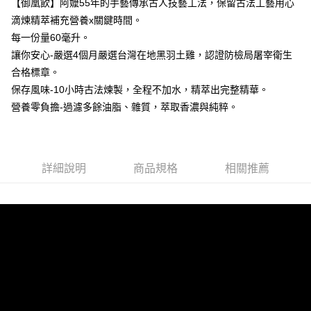
免運費
【御凰飲】阿嬤55年的手藝傳承古人技藝工法，保留古法工藝用心
※ 請注意：結帳手續完成當下不需立刻繳費，但若您需要取消訂單，請聯絡
滴煉精萃補充營養x關鍵時間。
購買商品的店家。未經商家同意取消之訂單仍視為有效，需透過AFTEE先享
付款後全家取貨
後付繳納相關費用。
每一份量60毫升。
每筆NT$100，滿NT$1,700(含以上)免運費
※ 交易是否成功請以「AFTEE先享後付 」之結帳頁面顯示為準，若有關於
讓你安心-嚴選4個月嚴選台灣在地黑羽土雞，認證防檢局屠宰衛生
是否繳費成功／繳費後需取消欲退款等相關疑問，請聯繫「AFTEE先享後付
客戶支援中心」
https://netprotections.freshdesk.com/support/home
付款後全家取貨-免運
合格標章。
保存風味-10小時古法煉製，全程不加水，精萃出完整精華。
免運費
【注意事項】
營養零負擔-過濾多餘油脂、雜質，萃取香濃與純粹。
１．透過由恩沛科技股份有限公司提供之「AFTEE先享後付」服務完成之交
萊爾富取貨付款
易，需依本服務之必要範圍內提供個人資料，並將交易相關給付款項請求債
權轉讓予恩沛科技股份有限公司。
每筆NT$100，滿NT$1,700(含以上)免運費
２．關於個人資料處理事宜，請瀏覽以下網址：
https://aftee.tw/terms/#terms3
萊爾富取貨付款-免運
詳細說明
商品規格
相關推薦
３．未成年的使用者請事先徵得法定代理人或監護人之同意方可使用
免運費
「AFTEE先享後付」，若未經同意申辦者引起之損失，本公司不負相關責
任。
付款後萊爾富取貨
４．使用「AFTEE先享後付」時，將依據個別帳號之用戶狀況，依本公司即
時審查核予不同之上限額度；若仍有額度不足之情形，本公司將視審查結果
每筆NT$100，滿NT$1,700(含以上)免運費
請求用戶進行身份認證。
５．嚴禁一人註冊多個帳號或使用他人資訊註冊。若發現惡意使用之情形，
付款後萊爾富取貨-免運
恩沛科技股份有限公司將有權停止該用戶之使用額度並採取法律行動。
免運費
7-11取貨付款